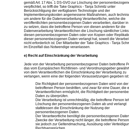
gemäß Art. 17 Abs. 1 DS-GVO zur Löschung der personenbezogen
verpflichtet, so trifft die Take Graphics - Tanja Schmitz unter
Berücksichtigung der verfügbaren Technologie und der
Implementierungskosten angemessene Maßnahmen, auch technisch
um andere für die Datenverarbeitung Verantwortliche, welche die
veröffentlichten personenbezogenen Daten verarbeiten, darüber in
zu setzen, dass die betroffene Person von diesen anderen für die
Datenverarbeitung Verantwortlichen die Löschung sämtlicher Links
diesen personenbezogenen Daten oder von Kopien oder Replikat
dieser personenbezogenen Daten verlangt hat, soweit die Verarbe
nicht erforderlich ist. Der Mitarbeiter der Take Graphics - Tanja Sch
im Einzelfall das Notwendige veranlassen.
e) Recht auf Einschränkung der Verarbeitung
Jede von der Verarbeitung personenbezogener Daten betroffene P
das vom Europäischen Richtlinien- und Verordnungsgeber gewährt
von dem Verantwortlichen die Einschränkung der Verarbeitung zu
verlangen, wenn eine der folgenden Voraussetzungen gegeben ist:
Die Richtigkeit der personenbezogenen Daten wird von der
betroffenen Person bestritten, und zwar für eine Dauer, die
Verantwortlichen ermöglicht, die Richtigkeit der personen
Daten zu überprüfen.
Die Verarbeitung ist unrechtmäßig, die betroffene Person le
Löschung der personenbezogenen Daten ab und verlangt
stattdessen die Einschränkung der Nutzung der
personenbezogenen Daten.
Der Verantwortliche benötigt die personenbezogenen Daten 
Zwecke der Verarbeitung nicht länger, die betroffene Person
sie jedoch zur Geltendmachung, Ausübung oder Verteidigu
Rechtsansprüchen.