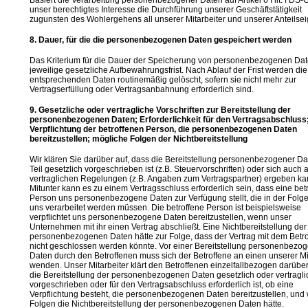
Basiert die Verarbeitung personenbezogener Daten auf Artikel 6 I lit. f DS-
unser berechtigtes Interesse die Durchführung unserer Geschäftstätigkeit
zugunsten des Wohlergehens all unserer Mitarbeiter und unserer Anteilsei
8. Dauer, für die die personenbezogenen Daten gespeichert werden
Das Kriterium für die Dauer der Speicherung von personenbezogenen Date
jeweilige gesetzliche Aufbewahrungsfrist. Nach Ablauf der Frist werden die
entsprechenden Daten routinemäßig gelöscht, sofern sie nicht mehr zur
Vertragserfüllung oder Vertragsanbahnung erforderlich sind.
9. Gesetzliche oder vertragliche Vorschriften zur Bereitstellung der
personenbezogenen Daten; Erforderlichkeit für den Vertragsabschluss
Verpflichtung der betroffenen Person, die personenbezogenen Daten
bereitzustellen; mögliche Folgen der Nichtbereitstellung
Wir klären Sie darüber auf, dass die Bereitstellung personenbezogener D
Teil gesetzlich vorgeschrieben ist (z.B. Steuervorschriften) oder sich auch 
vertraglichen Regelungen (z.B. Angaben zum Vertragspartner) ergeben ka
Mitunter kann es zu einem Vertragsschluss erforderlich sein, dass eine bet
Person uns personenbezogene Daten zur Verfügung stellt, die in der Folg
uns verarbeitet werden müssen. Die betroffene Person ist beispielsweise
verpflichtet uns personenbezogene Daten bereitzustellen, wenn unser
Unternehmen mit ihr einen Vertrag abschließt. Eine Nichtbereitstellung der
personenbezogenen Daten hätte zur Folge, dass der Vertrag mit dem Betr
nicht geschlossen werden könnte. Vor einer Bereitstellung personenbezo
Daten durch den Betroffenen muss sich der Betroffene an einen unserer Mi
wenden. Unser Mitarbeiter klärt den Betroffenen einzelfallbezogen darüber
die Bereitstellung der personenbezogenen Daten gesetzlich oder vertragli
vorgeschrieben oder für den Vertragsabschluss erforderlich ist, ob eine
Verpflichtung besteht, die personenbezogenen Daten bereitzustellen, und
Folgen die Nichtbereitstellung der personenbezogenen Daten hätte.