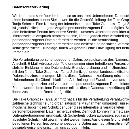
Datenschutzerklärung
Wir freuen uns sehr über Ihr Interesse an unserem Unternehmen. Datensch
einen besonders hohen Stellenwert für die Geschäftsleitung der Take Grap
Tanja Schmitz. Eine Nutzung der Internetseiten der Take Graphics - Tanja 
ist grundsätzlich ohne jede Angabe personenbezogener Daten möglich. S
eine betroffene Person besondere Services unseres Unternehmens über 
Internetseite in Anspruch nehmen möchte, könnte jedoch eine Verarbeitun
personenbezogener Daten erforderlich werden. Ist die Verarbeitung
personenbezogener Daten erforderlich und besteht für eine solche Verarb
keine gesetzliche Grundlage, holen wir generell eine Einwilligung der betr
Person ein.
Die Verarbeitung personenbezogener Daten, beispielsweise des Namens,
Anschrift, E-Mail-Adresse oder Telefonnummer einer betroffenen Person, er
stets im Einklang mit der Datenschutz-Grundverordnung und in Übereins
mit den für die Take Graphics - Tanja Schmitz geltenden landesspezifische
Datenschutzbestimmungen. Mittels dieser Datenschutzerklärung möchte u
Unternehmen die Öffentlichkeit über Art, Umfang und Zweck der von uns
erhobenen, genutzten und verarbeiteten personenbezogenen Daten inform
Ferner werden betroffene Personen mittels dieser Datenschutzerklärung ü
ihnen zustehenden Rechte aufgeklärt.
Die Take Graphics - Tanja Schmitz hat als für die Verarbeitung Verantwortli
zahlreiche technische und organisatorische Maßnahmen umgesetzt, um e
möglichst lückenlosen Schutz der über diese Internetseite verarbeiteten
personenbezogenen Daten sicherzustellen. Dennoch können Internetbasi
Datenübertragungen grundsätzlich Sicherheitslücken aufweisen, sodass e
absoluter Schutz nicht gewährleistet werden kann. Aus diesem Grund steht
betroffenen Person frei, personenbezogene Daten auch auf alternativen 
beispielsweise telefonisch, an uns zu übermitteln.