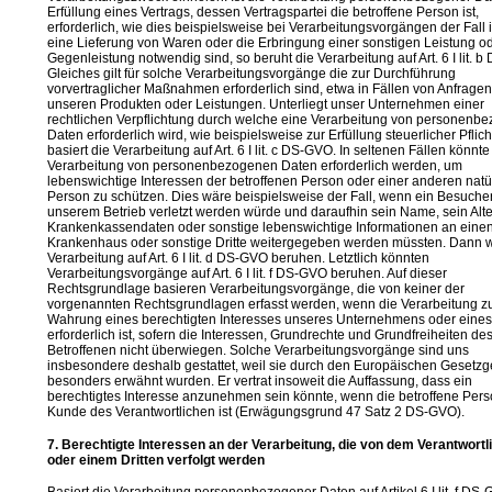
Erfüllung eines Vertrags, dessen Vertragspartei die betroffene Person ist,
erforderlich, wie dies beispielsweise bei Verarbeitungsvorgängen der Fall is
eine Lieferung von Waren oder die Erbringung einer sonstigen Leistung o
Gegenleistung notwendig sind, so beruht die Verarbeitung auf Art. 6 I lit. 
Gleiches gilt für solche Verarbeitungsvorgänge die zur Durchführung
vorvertraglicher Maßnahmen erforderlich sind, etwa in Fällen von Anfragen
unseren Produkten oder Leistungen. Unterliegt unser Unternehmen einer
rechtlichen Verpflichtung durch welche eine Verarbeitung von personenb
Daten erforderlich wird, wie beispielsweise zur Erfüllung steuerlicher Pflich
basiert die Verarbeitung auf Art. 6 I lit. c DS-GVO. In seltenen Fällen könnte
Verarbeitung von personenbezogenen Daten erforderlich werden, um
lebenswichtige Interessen der betroffenen Person oder einer anderen natü
Person zu schützen. Dies wäre beispielsweise der Fall, wenn ein Besucher
unserem Betrieb verletzt werden würde und daraufhin sein Name, sein Alte
Krankenkassendaten oder sonstige lebenswichtige Informationen an einen 
Krankenhaus oder sonstige Dritte weitergegeben werden müssten. Dann 
Verarbeitung auf Art. 6 I lit. d DS-GVO beruhen. Letztlich könnten
Verarbeitungsvorgänge auf Art. 6 I lit. f DS-GVO beruhen. Auf dieser
Rechtsgrundlage basieren Verarbeitungsvorgänge, die von keiner der
vorgenannten Rechtsgrundlagen erfasst werden, wenn die Verarbeitung z
Wahrung eines berechtigten Interesses unseres Unternehmens oder eines 
erforderlich ist, sofern die Interessen, Grundrechte und Grundfreiheiten de
Betroffenen nicht überwiegen. Solche Verarbeitungsvorgänge sind uns
insbesondere deshalb gestattet, weil sie durch den Europäischen Gesetz
besonders erwähnt wurden. Er vertrat insoweit die Auffassung, dass ein
berechtigtes Interesse anzunehmen sein könnte, wenn die betroffene Pers
Kunde des Verantwortlichen ist (Erwägungsgrund 47 Satz 2 DS-GVO).
7. Berechtigte Interessen an der Verarbeitung, die von dem Verantwortl
oder einem Dritten verfolgt werden