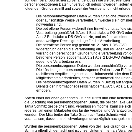
von dem Verantwortlichen zu verlangen, dass die sie betreffenden
personenbezogenen Daten unverzüglich gelöscht werden, sofern e
folgenden Gründe zutrifft und soweit die Verarbeitung nicht erforderli
Die personenbezogenen Daten wurden für solche Zwecke 
oder auf sonstige Weise verarbeitet, für welche sie nicht me
notwendig sind.
Die betroffene Person widerruft ihre Einwilligung, auf die sic
Verarbeitung gemäß Art. 6 Abs. 1 Buchstabe a DS-GVO oder 
Abs. 2 Buchstabe a DS-GVO stützte, und es fehlt an einer
anderweitigen Rechtsgrundlage für die Verarbeitung.
Die betroffene Person legt gemäß Art. 21 Abs. 1 DS-GVO
Widerspruch gegen die Verarbeitung ein, und es liegen kei
vorrangigen berechtigten Gründe für die Verarbeitung vor, o
betroffene Person legt gemäß Art. 21 Abs. 2 DS-GVO Wider
gegen die Verarbeitung ein.
Die personenbezogenen Daten wurden unrechtmäßig verarb
Die Löschung der personenbezogenen Daten ist zur Erfüllu
rechtlichen Verpflichtung nach dem Unionsrecht oder dem 
Mitgliedstaaten erforderlich, dem der Verantwortliche unterli
Die personenbezogenen Daten wurden in Bezug auf ange
Dienste der Informationsgesellschaft gemäß Art. 8 Abs. 1 
erhoben.
Sofern einer der oben genannten Gründe zutrifft und eine betroffe
die Löschung von personenbezogenen Daten, die bei der Take Gra
Tanja Schmitz gespeichert sind, veranlassen möchte, kann sie sich
jederzeit an einen Mitarbeiter des für die Verarbeitung Verantwortli
wenden. Der Mitarbeiter der Take Graphics - Tanja Schmitz wird
veranlassen, dass dem Löschverlangen unverzüglich nachgekomm
Wurden die personenbezogenen Daten von der Take Graphics - Ta
Schmitz öffentlich gemacht und ist unser Unternehmen als Verantwo