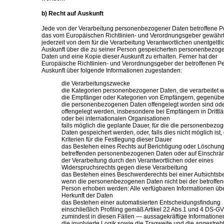
b) Recht auf Auskunft
Jede von der Verarbeitung personenbezogener Daten betroffene P
das vom Europäischen Richtlinien- und Verordnungsgeber gewährt
jederzeit von dem für die Verarbeitung Verantwortlichen unentgeltli
Auskunft über die zu seiner Person gespeicherten personenbezog
Daten und eine Kopie dieser Auskunft zu erhalten. Ferner hat der
Europäische Richtlinien- und Verordnungsgeber der betroffenen P
Auskunft über folgende Informationen zugestanden:
die Verarbeitungszwecke
die Kategorien personenbezogener Daten, die verarbeitet 
die Empfänger oder Kategorien von Empfängern, gegenüb
die personenbezogenen Daten offengelegt worden sind od
offengelegt werden, insbesondere bei Empfängern in Drittl
oder bei internationalen Organisationen
falls möglich die geplante Dauer, für die die personenbezo
Daten gespeichert werden, oder, falls dies nicht möglich ist,
Kriterien für die Festlegung dieser Dauer
das Bestehen eines Rechts auf Berichtigung oder Löschung
betreffenden personenbezogenen Daten oder auf Einschrä
der Verarbeitung durch den Verantwortlichen oder eines
Widerspruchsrechts gegen diese Verarbeitung
das Bestehen eines Beschwerderechts bei einer Aufsichts
wenn die personenbezogenen Daten nicht bei der betroffe
Person erhoben werden: Alle verfügbaren Informationen übe
Herkunft der Daten
das Bestehen einer automatisierten Entscheidungsfindung
einschließlich Profiling gemäß Artikel 22 Abs.1 und 4 DS-
zumindest in diesen Fällen — aussagekräftige Informatione
die involvierte Logik sowie die Tragweite und die angestreb