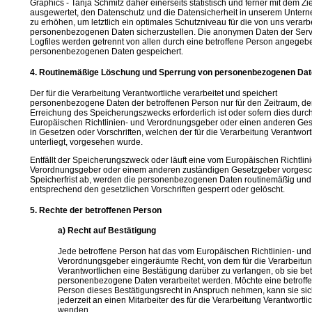
Graphics - Tanja Schmitz daher einerseits statistisch und ferner mit dem Zie
ausgewertet, den Datenschutz und die Datensicherheit in unserem Unter
zu erhöhen, um letztlich ein optimales Schutzniveau für die von uns verarb
personenbezogenen Daten sicherzustellen. Die anonymen Daten der Serv
Logfiles werden getrennt von allen durch eine betroffene Person angege
personenbezogenen Daten gespeichert.
4. Routinemäßige Löschung und Sperrung von personenbezogenen Da
Der für die Verarbeitung Verantwortliche verarbeitet und speichert
personenbezogene Daten der betroffenen Person nur für den Zeitraum, de
Erreichung des Speicherungszwecks erforderlich ist oder sofern dies durc
Europäischen Richtlinien- und Verordnungsgeber oder einen anderen Ge
in Gesetzen oder Vorschriften, welchen der für die Verarbeitung Verantwort
unterliegt, vorgesehen wurde.
Entfällt der Speicherungszweck oder läuft eine vom Europäischen Richtlin
Verordnungsgeber oder einem anderen zuständigen Gesetzgeber vorges
Speicherfrist ab, werden die personenbezogenen Daten routinemäßig und
entsprechend den gesetzlichen Vorschriften gesperrt oder gelöscht.
5. Rechte der betroffenen Person
a) Recht auf Bestätigung
Jede betroffene Person hat das vom Europäischen Richtlinien- und
Verordnungsgeber eingeräumte Recht, von dem für die Verarbeitu
Verantwortlichen eine Bestätigung darüber zu verlangen, ob sie be
personenbezogene Daten verarbeitet werden. Möchte eine betroff
Person dieses Bestätigungsrecht in Anspruch nehmen, kann sie sic
jederzeit an einen Mitarbeiter des für die Verarbeitung Verantwortli
wenden.