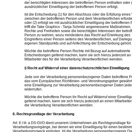
der berechtigten Interessen der betroffenen Person enthalten oder (
ausdrücklicher Einwilligung der betroffenen Person erfolgt.
Ist die Entscheidung (1) für den Abschluss oder die Erfüllung eines
zwischen der betroffenen Person und dem Verantwortlichen erforde
oder (2) erfolgt sie mit ausdrücklicher Einwilligung der betroffenen 
trifft die Take Graphics - Tanja Schmitz angemessene Maßnahmen,
Rechte und Freiheiten sowie die berechtigten Interessen der betro
Person zu wahren, wozu mindestens das Recht auf Erwirkung des
Eingreifens einer Person seitens des Verantwortlichen, auf Darleg
eigenen Standpunkts und auf Anfechtung der Entscheidung gehört.
Möchte die betroffene Person Rechte mit Bezug auf automatisierte
Entscheidungen geltend machen, kann sie sich hierzu jederzeit an
Mitarbeiter des für die Verarbeitung Verantwortlichen wenden.
i) Recht auf Widerruf einer datenschutzrechtlichen Einwilligung
Jede von der Verarbeitung personenbezogener Daten betroffene P
das vom Europäischen Richtlinien- und Verordnungsgeber gewährt
eine Einwilligung zur Verarbeitung personenbezogener Daten jeder
widerrufen.
Möchte die betroffene Person ihr Recht auf Widerruf einer Einwilli
geltend machen, kann sie sich hierzu jederzeit an einen Mitarbeiter
die Verarbeitung Verantwortlichen wenden.
6. Rechtsgrundlage der Verarbeitung
Art. 6 I lit. a DS-GVO dient unserem Unternehmen als Rechtsgrundlage für
Verarbeitungsvorgänge, bei denen wir eine Einwilligung für einen bestim
Verarbeitungszweck einholen. Ist die Verarbeitung personenbezogener Da