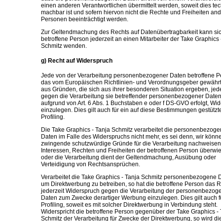
einen anderen Verantwortlichen übermittelt werden, soweit dies te
machbar ist und sofern hiervon nicht die Rechte und Freiheiten and
Personen beeinträchtigt werden.
Zur Geltendmachung des Rechts auf Datenübertragbarkeit kann sic
betroffene Person jederzeit an einen Mitarbeiter der Take Graphics 
Schmitz wenden.
g) Recht auf Widerspruch
Jede von der Verarbeitung personenbezogener Daten betroffene P
das vom Europäischen Richtlinien- und Verordnungsgeber gewährt
aus Gründen, die sich aus ihrer besonderen Situation ergeben, jede
gegen die Verarbeitung sie betreffender personenbezogener Daten
aufgrund von Art. 6 Abs. 1 Buchstaben e oder f DS-GVO erfolgt, Wi
einzulegen. Dies gilt auch für ein auf diese Bestimmungen gestützt
Profiling.
Die Take Graphics - Tanja Schmitz verarbeitet die personenbezog
Daten im Falle des Widerspruchs nicht mehr, es sei denn, wir könn
zwingende schutzwürdige Gründe für die Verarbeitung nachweisen
Interessen, Rechten und Freiheiten der betroffenen Person überwi
oder die Verarbeitung dient der Geltendmachung, Ausübung oder
Verteidigung von Rechtsansprüchen.
Verarbeitet die Take Graphics - Tanja Schmitz personenbezogene 
um Direktwerbung zu betreiben, so hat die betroffene Person das R
jederzeit Widerspruch gegen die Verarbeitung der personenbezog
Daten zum Zwecke derartiger Werbung einzulegen. Dies gilt auch f
Profiling, soweit es mit solcher Direktwerbung in Verbindung steht.
Widerspricht die betroffene Person gegenüber der Take Graphics - 
Schmitz der Verarbeitung für Zwecke der Direktwerbung, so wird di