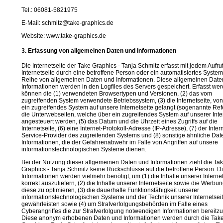
Tel.: 06081-5821975
E-Mail: schmitz@take-graphics.de
Website: www.take-graphics.de
3. Erfassung von allgemeinen Daten und Informationen
Die Internetseite der Take Graphics - Tanja Schmitz erfasst mit jedem Aufru
Internetseite durch eine betroffene Person oder ein automatisiertes System
Reihe von allgemeinen Daten und Informationen. Diese allgemeinen Date
Informationen werden in den Logfiles des Servers gespeichert. Erfasst we
können die (1) verwendeten Browsertypen und Versionen, (2) das vom
zugreifenden System verwendete Betriebssystem, (3) die Internetseite, vo
ein zugreifendes System auf unsere Internetseite gelangt (sogenannte Refer
die Unterwebseiten, welche über ein zugreifendes System auf unserer Inte
angesteuert werden, (5) das Datum und die Uhrzeit eines Zugriffs auf die
Internetseite, (6) eine Internet-Protokoll-Adresse (IP-Adresse), (7) der Inter
Service-Provider des zugreifenden Systems und (8) sonstige ähnliche Dat
Informationen, die der Gefahrenabwehr im Falle von Angriffen auf unsere
informationstechnologischen Systeme dienen.
Bei der Nutzung dieser allgemeinen Daten und Informationen zieht die Ta
Graphics - Tanja Schmitz keine Rückschlüsse auf die betroffene Person. D
Informationen werden vielmehr benötigt, um (1) die Inhalte unserer Internet
korrekt auszuliefern, (2) die Inhalte unserer Internetseite sowie die Werbun
diese zu optimieren, (3) die dauerhafte Funktionsfähigkeit unserer
informationstechnologischen Systeme und der Technik unserer Internetsei
gewährleisten sowie (4) um Strafverfolgungsbehörden im Falle eines
Cyberangriffes die zur Strafverfolgung notwendigen Informationen bereitzu
Diese anonym erhobenen Daten und Informationen werden durch die Tak