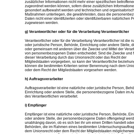
zusätzlicher Informationen nicht mehr einer spezifischen betroffen
zugeordnet werden können, sofern diese zusätzlichen Information
gesondert aufbewahrt werden und technischen und organisatorisc
Maßnahmen unterliegen, die gewährleisten, dass die personenbe
Daten nicht einer identifizierten oder identifizierbaren natürlichen 
zugewiesen werden.
g) Verantwortlicher oder für die Verarbeitung Verantwortlicher
Verantwortlicher oder für die Verarbeitung Verantwortlicher ist die n
oder juristische Person, Behörde, Einrichtung oder andere Stelle, di
oder gemeinsam mit anderen über die Zwecke und Mittel der Verar
von personenbezogenen Daten entscheidet. Sind die Zwecke und M
dieser Verarbeitung durch das Unionsrecht oder das Recht der
Mitgliedstaaten vorgegeben, so kann der Verantwortliche beziehu
können die bestimmten Kriterien seiner Benennung nach dem Unio
oder dem Recht der Mitgliedstaaten vorgesehen werden.
h) Auftragsverarbeiter
Auftragsverarbeiter ist eine natürliche oder juristische Person, Beh
Einrichtung oder andere Stelle, die personenbezogene Daten im Au
des Verantwortlichen verarbeitet.
i) Empfänger
Empfänger ist eine natürliche oder juristische Person, Behörde, Ein
oder andere Stelle, der personenbezogene Daten offengelegt werd
unabhängig davon, ob es sich bei ihr um einen Dritten handelt oder
Behörden, die im Rahmen eines bestimmten Untersuchungsauftra
dem Unionsrecht oder dem Recht der Mitgliedstaaten möglicherwe