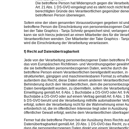
Die betroffene Person hat Widerspruch gegen die Verarbei
Art. 21 Abs. 1 DS-GVO eingelegt und es steht noch nicht fest
berechtigten Gründe des Verantwortlichen gegenüber dene
betroffenen Person überwiegen.
Sofern eine der oben genannten Voraussetzungen gegeben ist und
betroffene Person die Einschränkung von personenbezogenen Dat
bei der Take Graphics - Tanja Schmitz gespeichert sind, verlangen
kann sie sich hierzu jederzeit an einen Mitarbeiter des für die Vera
Verantwortlichen wenden. Der Mitarbeiter der Take Graphics - Tanj
wird die Einschränkung der Verarbeitung veranlassen.
f) Recht auf Datenübertragbarkeit
Jede von der Verarbeitung personenbezogener Daten betroffene P
das vom Europäischen Richtlinien- und Verordnungsgeber gewährt
die sie betreffenden personenbezogenen Daten, welche durch die
betroffene Person einem Verantwortlichen bereitgestellt wurden, in
strukturierten, gängigen und maschinenlesbaren Format zu erhalten
außerdem das Recht, diese Daten einem anderen Verantwortliche
Behinderung durch den Verantwortlichen, dem die personenbezo
Daten bereitgestellt wurden, zu übermitteln, sofern die Verarbeitung
Einwilligung gemäß Art. 6 Abs. 1 Buchstabe a DS-GVO oder Art. 9 A
Buchstabe a DS-GVO oder auf einem Vertrag gemäß Art. 6 Abs. 1 
b DS-GVO beruht und die Verarbeitung mithilfe automatisierter Ver
erfolgt, sofern die Verarbeitung nicht für die Wahrnehmung einer A
erforderlich ist, die im öffentlichen Interesse liegt oder in Ausübung
öffentlicher Gewalt erfolgt, welche dem Verantwortlichen übertrage
Ferner hat die betroffene Person bei der Ausübung ihres Rechts au
Datenübertragbarkeit gemäß Art. 20 Abs. 1 DS-GVO das Recht, zu e
dass die personenbezogenen Daten direkt von einem Verantwortli